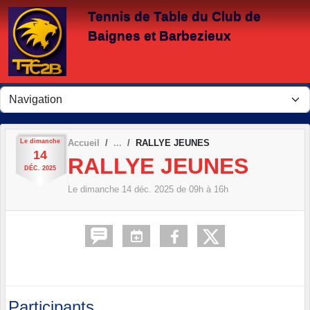
Panneau de gestion des cookies
Tennis de Table du Club de
Baignes et Barbezieux
Le
dimanche
Accueil
RALLYE JEUNES
14
RALLYE JEUNES
DÉC.
2025
Le
dimanche
14
déc.
2025
de 09h à 16h
Participants