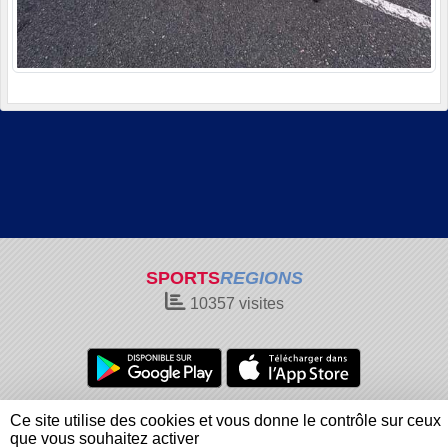
SPORTS
REGIONS
10357
visites
Charte cookies
Gestion des cookies
Ce site utilise des cookies et vous donne le contrôle sur ceux
Informations légales
Signaler un contenu inapproprié
que vous souhaitez activer