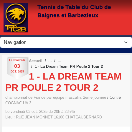
Panneau de gestion des cookies
Tennis de Table du Club de
Baignes et Barbezieux
Le
vendredi
Accueil
03
1 - La Dream Team PR Poule 2 Tour 2
OCT.
2025
1 - LA DREAM TEAM
PR POULE 2 TOUR 2
championnat de France par équipe masculin, 2ème journée
/ Contre
COGNAC UA 3
Le
vendredi
03
oct.
2025
de 20h à 23h45
Lieu :
RUE JEAN MONNET
16100
CHATEAUBERNARD