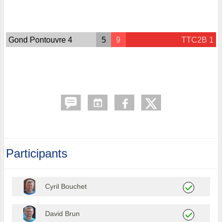
Gond Pontouvre 4
5
9
TTC2B 1
Participants
Cyril Bouchet
David Brun